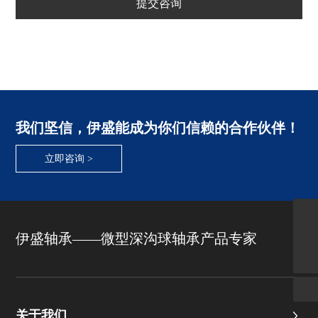
提交咨询
我们坚信，伊盛能成为你们信赖的合作伙伴！
立即咨询 >
电子邮箱
manager@nbyisheng.com
伊盛轴承——微型深沟球轴承产品专家
电话号码
0086-574-58995070
关于我们